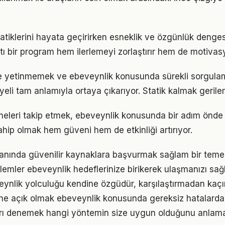
pratiklerini hayata geçirirken esneklik ve özgünlük denge
tı bir program hem ilerlemeyi zorlaştırır hem de motivas
le yetinmemek ve ebeveynlik konusunda sürekli sorgula
eli tam anlamıyla ortaya çıkarıyor. Statik kalmak gerilem
meleri takip etmek, ebeveynlik konusunda bir adım önde 
ahip olmak hem güveni hem de etkinliği artırıyor.
alanında güvenilir kaynaklara başvurmak sağlam bir temel
emler ebeveynlik hedeflerinize birikerek ulaşmanızı sağ
eynlik yolculuğu kendine özgüdür, karşılaştırmadan kaçı
ne açık olmak ebeveynlik konusunda gereksiz hatalarda
arı denemek hangi yöntemin size uygun olduğunu anlama