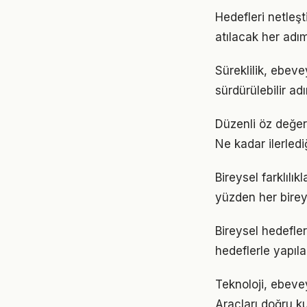
Hedefleri netleş
atılacak her adımı
Süreklilik, ebeve
sürdürülebilir ad
Düzenli öz değer
Ne kadar ilerled
Bireysel farklıl
yüzden her birey
Bireysel hedefler
hedeflerle yapıla
Teknoloji, ebevey
Araçları doğru ku