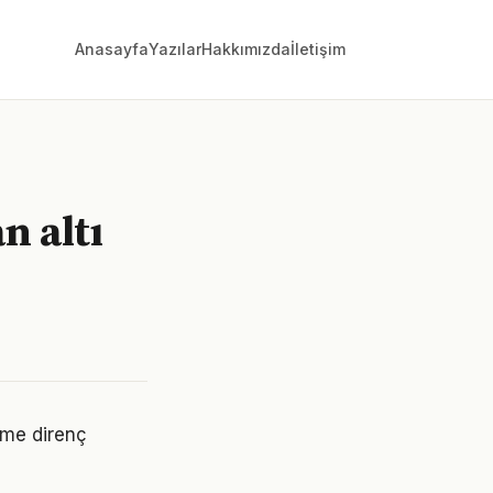
Anasayfa
Yazılar
Hakkımızda
İletişim
n altı
ime direnç