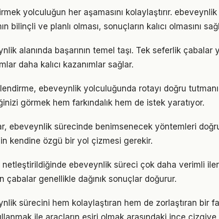
tirmek yolculuğun her aşamasını kolaylaştırır. ebeveynl
n bilinçli ve planlı olması, sonuçların kalıcı olmasını sağl
ynlik alanında başarının temel taşı. Tek seferlik çabalar 
ımlar daha kalıcı kazanımlar sağlar.
lendirme, ebeveynlik yolculuğunda rotayı doğru tutmanın
iğinizi görmek hem farkındalık hem de istek yaratıyor.
ıklar, ebeveynlik sürecinde benimsenecek yöntemleri doğru
in kendine özgü bir yol çizmesi gerekir.
 netleştirildiğinde ebeveynlik süreci çok daha verimli ilerl
n çabalar genellikle dağınık sonuçlar doğurur.
nlik sürecini hem kolaylaştıran hem de zorlaştıran bir fak
llanmak ile araçların esiri olmak arasındaki ince çizgiy