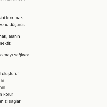
sini korumak
yonu düşürür.
mak, alanın
ektir.
olmayı sağlıyor.
 oluşturur
lar
nın
n korur
nızı sağlar