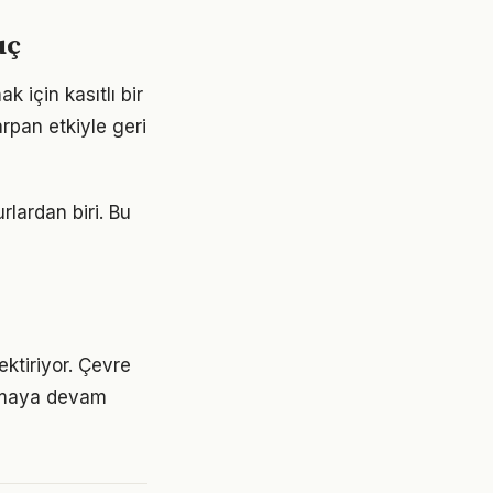
uç
için kasıtlı bir
rpan etkiyle geri
rlardan biri. Bu
ektiriyor. Çevre
 olmaya devam