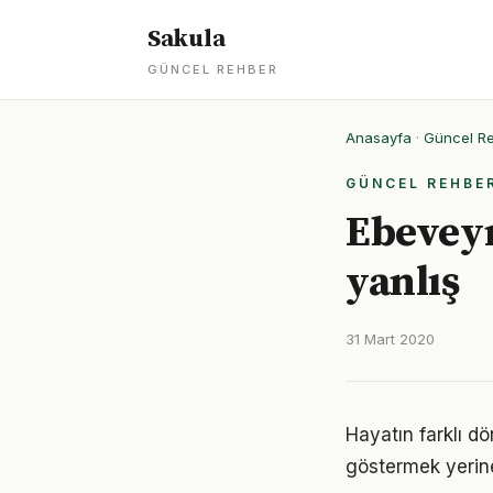
Sakula
GÜNCEL REHBER
Anasayfa
·
Güncel R
GÜNCEL REHBE
Ebeveyn
yanlış
31 Mart 2020
Hayatın farklı d
göstermek yerine