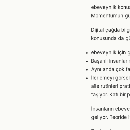
ebeveynlik konus
Momentumun gücü
Dijital çağda bil
konusunda da gü
ebeveynlik için 
Başarılı insanlar
Aynı anda çok fa
İlerlemeyi görse
aile rutinleri p
taşıyor. Katı bi
İnsanların ebeve
geliyor. Teoride 