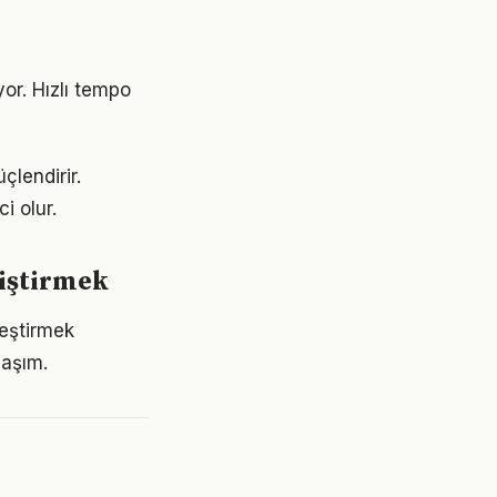
or. Hızlı tempo
çlendirir.
i olur.
liştirmek
leştirmek
laşım.