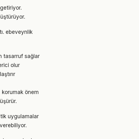
etiriyor.
üştürüyor.
tı. ebeveynlik
 tasarruf sağlar
rici olur
aştırır
ini korumak önem
üşürür.
atik uygulamalar
erebiliyor.