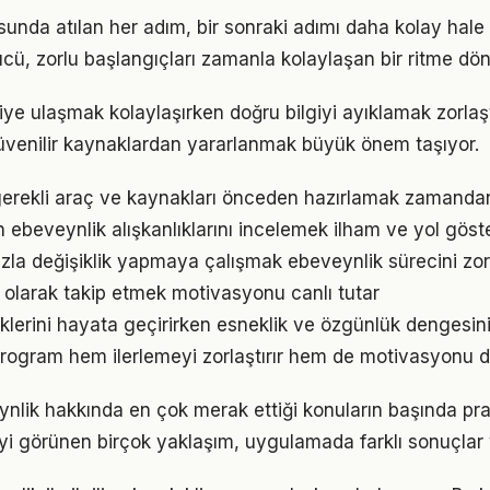
unda atılan her adım, bir sonraki adımı daha kolay hale g
, zorlu başlangıçları zamanla kolaylaşan bir ritme dön
giye ulaşmak kolaylaşırken doğru bilgiyi ayıklamak zorlaş
venilir kaynaklardan yararlanmak büyük önem taşıyor.
gerekli araç ve kaynakları önceden hazırlamak zamandan
ın ebeveynlik alışkanlıklarını incelemek ilham ve yol göste
zla değişiklik yapmaya çalışmak ebeveynlik sürecini zorl
l olarak takip etmek motivasyonu canlı tutar
ratiklerini hayata geçirirken esneklik ve özgünlük denges
r program hem ilerlemeyi zorlaştırır hem de motivasyonu d
ynlik hakkında en çok merak ettiği konuların başında pr
iyi görünen birçok yaklaşım, uygulamada farklı sonuçlar v