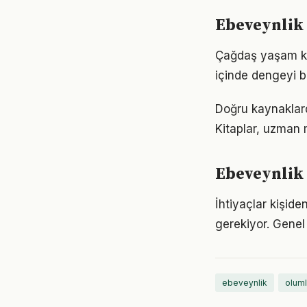
Ebeveynlik 
Çağdaş yaşam koş
içinde dengeyi b
Doğru kaynaklard
Kitaplar, uzman m
Ebeveynlik 
İhtiyaçlar kişide
gerekiyor. Genel 
ebeveynlik
oluml