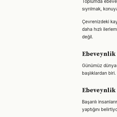
Toplumda ebeveynl
sıyrılmak, konuya
Çevrenizdeki kay
daha hızlı ilerle
değil.
Ebeveynlik 
Günümüz dünyası
başlıklardan biri.
Ebeveynlik 
Başarılı insanla
yaptığını belirt