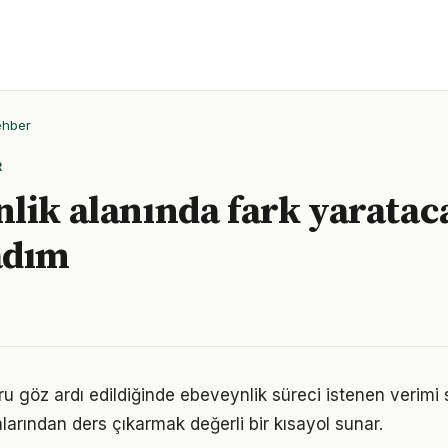
ehber
R
lik alanında fark yaratac
adım
ru göz ardı edildiğinde ebeveynlik süreci istenen verimi 
larından ders çıkarmak değerli bir kısayol sunar.