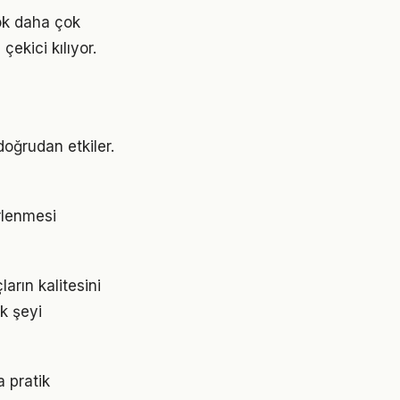
çok daha çok
çekici kılıyor.
doğrudan etkiler.
irlenmesi
arın kalitesini
ok şeyi
a pratik