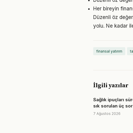
Düzenli öz değer
Her bireyin fina
Düzenli öz değer
yolu. Ne kadar il
finansal yatırım
t
İlgili yazılar
Sağlık ipuçları sü
sık sorulan üç so
7 Ağustos 2026