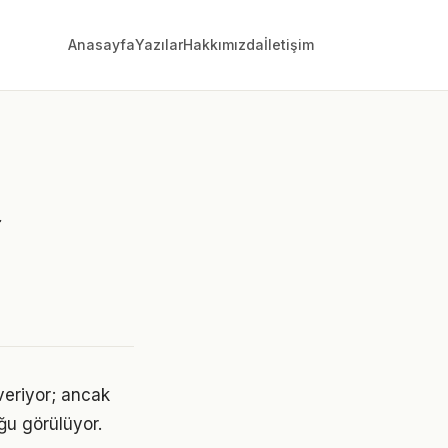
Anasayfa
Yazılar
Hakkımızda
İletişim
a
veriyor; ancak
ğu görülüyor.