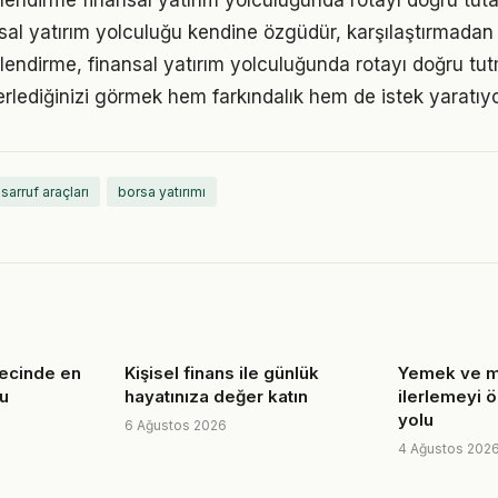
lendirme finansal yatırım yolculuğunda rotayı doğru tuta
nsal yatırım yolculuğu kendine özgüdür, karşılaştırmadan
lendirme, finansal yatırım yolculuğunda rotayı doğru tut
erlediğinizi görmek hem farkındalık hem de istek yaratıyo
asarruf araçları
borsa yatırımı
recinde en
Kişisel finans ile günlük
Yemek ve m
ru
hayatınıza değer katın
ilerlemeyi 
yolu
6 Ağustos 2026
4 Ağustos 202