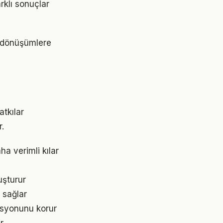
rklı sonuçlar
k dönüşümlere
atkılar
.
ha verimli kılar
uşturur
 sağlar
asyonunu korur