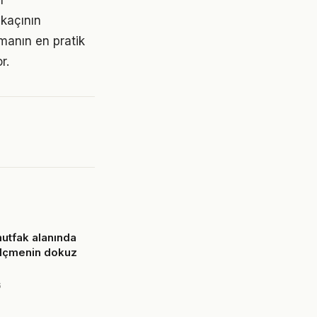
r
 kaçının
manın en pratik
r.
utfak alanında
ölçmenin dokuz
6