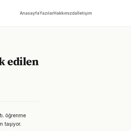
Anasayfa
Yazılar
Hakkımızda
İletişim
k edilen
ştı. öğrenme
 taşıyor.