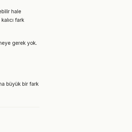
ilir hale
kalıcı fark
meye gerek yok.
a büyük bir fark