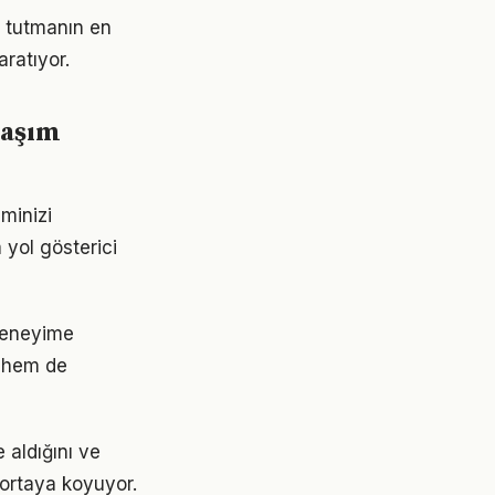
 tutmanın en
aratıyor.
laşım
minizi
 yol gösterici
deneyime
 hem de
 aldığını ve
 ortaya koyuyor.