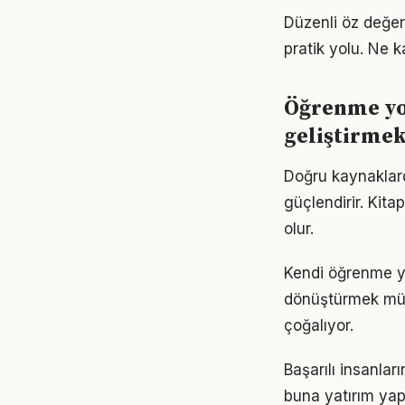
Düzenli öz değe
pratik yolu. Ne k
Öğrenme yo
geliştirme
Doğru kaynaklard
güçlendirir. Kita
olur.
Kendi öğrenme y
dönüştürmek müm
çoğalıyor.
Başarılı insanla
buna yatırım yap