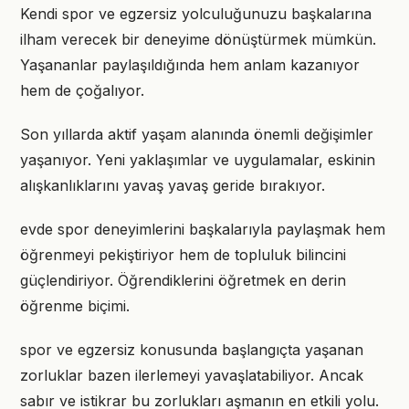
Kendi spor ve egzersiz yolculuğunuzu başkalarına
ilham verecek bir deneyime dönüştürmek mümkün.
Yaşananlar paylaşıldığında hem anlam kazanıyor
hem de çoğalıyor.
Son yıllarda aktif yaşam alanında önemli değişimler
yaşanıyor. Yeni yaklaşımlar ve uygulamalar, eskinin
alışkanlıklarını yavaş yavaş geride bırakıyor.
evde spor deneyimlerini başkalarıyla paylaşmak hem
öğrenmeyi pekiştiriyor hem de topluluk bilincini
güçlendiriyor. Öğrendiklerini öğretmek en derin
öğrenme biçimi.
spor ve egzersiz konusunda başlangıçta yaşanan
zorluklar bazen ilerlemeyi yavaşlatabiliyor. Ancak
sabır ve istikrar bu zorlukları aşmanın en etkili yolu.