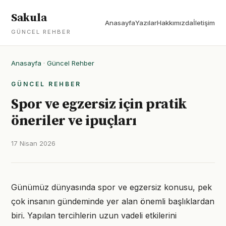
Sakula
Anasayfa
Yazılar
Hakkımızda
İletişim
GÜNCEL REHBER
Anasayfa
·
Güncel Rehber
GÜNCEL REHBER
Spor ve egzersiz için pratik
öneriler ve ipuçları
17 Nisan 2026
Günümüz dünyasında spor ve egzersiz konusu, pek
çok insanın gündeminde yer alan önemli başlıklardan
biri. Yapılan tercihlerin uzun vadeli etkilerini