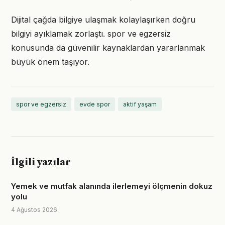
Dijital çağda bilgiye ulaşmak kolaylaşırken doğru
bilgiyi ayıklamak zorlaştı. spor ve egzersiz
konusunda da güvenilir kaynaklardan yararlanmak
büyük önem taşıyor.
spor ve egzersiz
evde spor
aktif yaşam
İlgili yazılar
Yemek ve mutfak alanında ilerlemeyi ölçmenin dokuz
yolu
4 Ağustos 2026