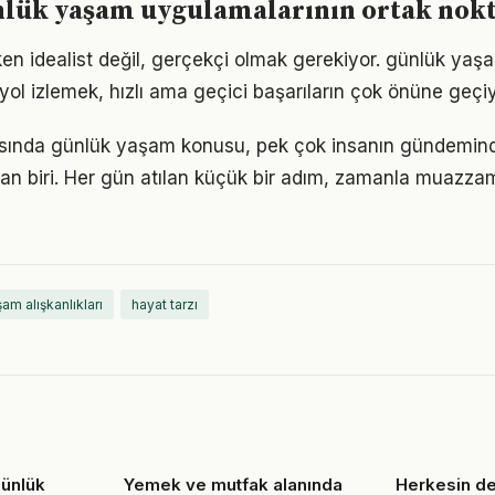
nlük yaşam uygulamalarının ortak nokt
en idealist değil, gerçekçi olmak gerekiyor. günlük yaş
r yol izlemek, hızlı ama geçici başarıların çok önüne geçiy
nda günlük yaşam konusu, pek çok insanın gündemind
dan biri. Her gün atılan küçük bir adım, zamanla muazz
am alışkanlıkları
hayat tarzı
günlük
Yemek ve mutfak alanında
Herkesin d