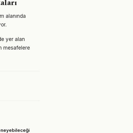
aları
am alanında
or.
e yer alan
am mesafelere
eneyebileceği