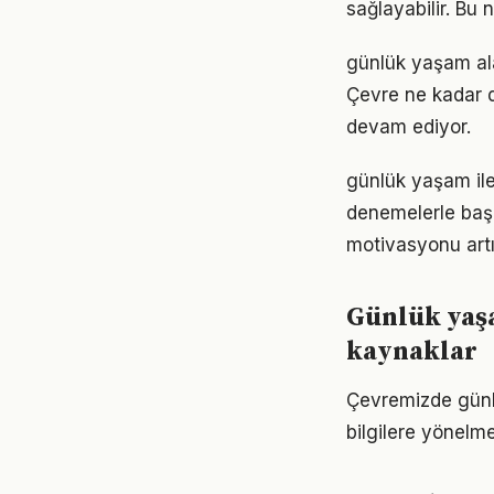
sağlayabilir. Bu
günlük yaşam ala
Çevre ne kadar d
devam ediyor.
günlük yaşam ile
denemelerle başl
motivasyonu artır
Günlük yaş
kaynaklar
Çevremizde günl
bilgilere yönelm