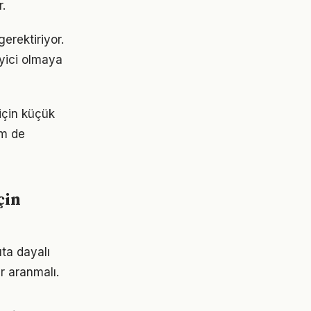
.
erektiriyor.
eyici olmaya
için küçük
em de
çin
ta dayalı
r aranmalı.