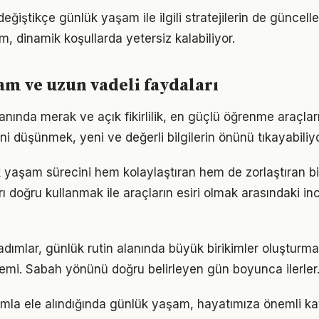
eğiştikçe günlük yaşam ile ilgili stratejilerin de güncel
ım, dinamik koşullarda yetersiz kalabiliyor.
m ve uzun vadeli faydaları
ında merak ve açık fikirlilik, en güçlü öğrenme araçların
ini düşünmek, yeni ve değerli bilgilerin önünü tıkayabiliyo
k yaşam sürecini hem kolaylaştıran hem de zorlaştıran bi
arı doğru kullanmak ile araçların esiri olmak arasındaki in
 adımlar, günlük rutin alanında büyük birikimler oluşturm
emi. Sabah yönünü doğru belirleyen gün boyunca ilerler
ımla ele alındığında günlük yaşam, hayatımıza önemli kat