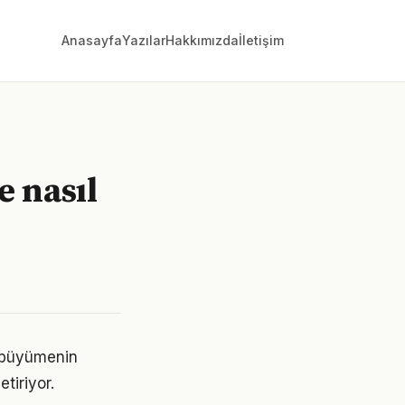
Anasayfa
Yazılar
Hakkımızda
İletişim
e nasıl
, büyümenin
tiriyor.