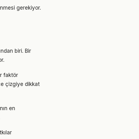
lenmesi gerekiyor.
dan biri. Bir
r.
r faktör
ce çizgiye dikkat
anın en
.
kılar