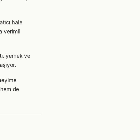
tıcı hale
a verimli
ştı. yemek ve
şıyor.
eneyime
 hem de