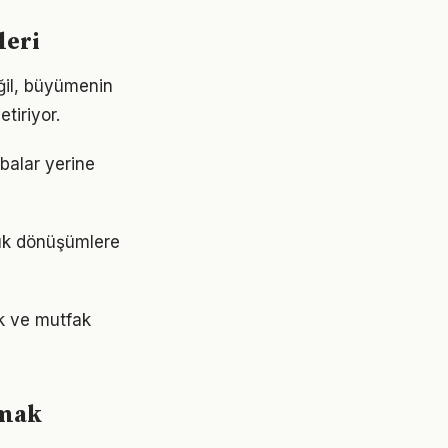
leri
ğil, büyümenin
tiriyor.
abalar yerine
yük dönüşümlere
ek ve mutfak
rmak