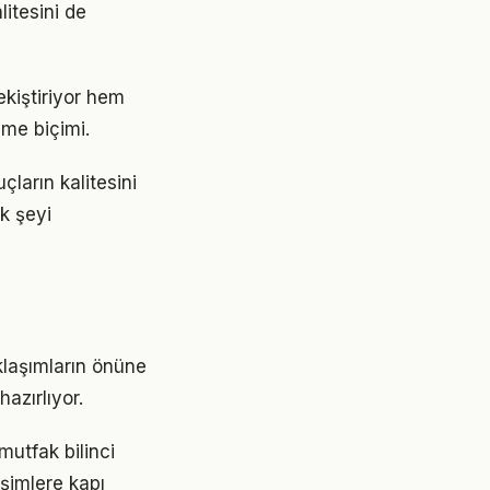
litesini de
ekiştiriyor hem
nme biçimi.
ların kalitesini
ok şeyi
klaşımların önüne
azırlıyor.
mutfak bilinci
işimlere kapı