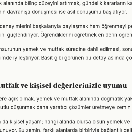
lanında bilinç düzeyini artırmak, gündelik kararların ka
ginin davranışa dönüşmesi ise asıl dönüşümü başlatıyor.
er deneyimlerini başkalarıyla paylaşmak hem öğrenmeyi p
cini güçlendiriyor. Öğrendiklerini öğretmek en derin öğre
 unsurunun yemek ve mutfak sürecine dahil edilmesi, sonuç
imde iyileştiriyor. Basit gibi görünen bu detay aslında ç
tfak ve kişisel değerlerinizle uyumu
flere açık olmak, yemek ve mutfak alanında dogmatik ya
utlu düşünmek daha yaratıcı çözümler üretmeye zemin h
ya da kişisel yaşam; hangi alanda olursa olsun yemek ve 
unuyor. Bu zemin, farklı alanlarda birbiriyle bağlantılı gel