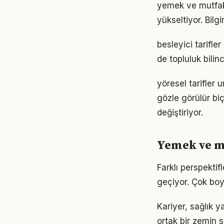
yemek ve mutfak a
yükseltiyor. Bil
besleyici tarifl
de topluluk bilin
yöresel tarifler
gözle görülür biç
değiştiriyor.
Yemek ve mu
Farklı perspekti
geçiyor. Çok boy
Kariyer, sağlık 
ortak bir zemin s